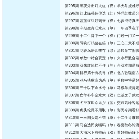
第295期 黑夜外出灯火红（双）单犬斗虎难
第296期 红比绿强任你选（红）特码红数道
第297期 蓝蓝红红好码来（双）七步成诗真
第298期 今期生肖旺水火（单）一年四季在
第299期 十二生肖中一个（双）门过一门又
第300期 骂狗打鸡猪在笑（单）三心二意不
第301期 花香鸟语四季存（绿）清晨菜市闹
第302期 单数中特合双定（单）火水行数合
第303期 双来红绿挡不住（兰）合双本期是
第304期 排行第十有机寻（双）北方歌谣南
第305期 鸡马猪猴应为杀（单）单数中特是
第306期 三十以下金水号（单）马猴羊虎肯
第307期 亡羊补牢金水木（双）仁基之子武
第308期 冬至在即众返乡（蓝）交通高峰客
第309期 虎头蛇尾不用取（单）彩民今期看
第310期 一三四头是不错（单）十二生肖谁
第311期 马会选民尖嘴码（单）春夏秋冬轮
第312期 大海水下有特码（双）看好特码好