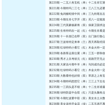
第220期 一二五八有玄机（单）十二生肖它
第221期 今期特玛二三七（单）三八三九还
第222期 兔鸡猴蛇猜中间（单）三九特尾在
第223期 今期生肖七字开（双）买八一定能
第224期 三代英豪杨家将（双）保家卫国求
第225期 生有特码在一起（红）今期生肖看
第226期 十一长假已在即（双）出门旅行散
第227期 兰波有特定来单（兰）西天再取经
第228期 红绿特码小看它（红）木金火特一
第229期 各路客运座位紧（单）三五一群秋
第230期 秀才上京考状元（红）前路茫茫无
第231期 大家说今期牛羊（单）马到成功必
第232期 红绿特码小看它（红）木金火特一
第233期 大数看特也好猜（双）草原之上有
第234期 今期特码想想它（单）三三上下左
第235期 一三四头是不错（单）十二生肖谁
第236期 绿特防蓝中合双（红）只是头脑有
第237期 今期红波要中彩（双）美女水土火
第238期 美女送特开金花（绿）二五兄弟不