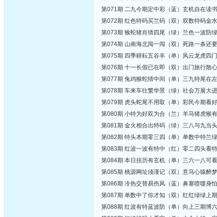
第071期 二九今期定中彩（蓝）玄机自在读
第072期 红色特码买兰码（双）双数特码金
第073期 猴蛇猪肖猜四尾（绿）兰色一波防
第074期 山南海北闯一闯（双）死路一条还
第075期 四季耕耘五谷丰（单）风云龙虎四
第076期 十一长假已在即（双）出门旅行散
第077期 兔鸡猴蛇猜中间（单）三九特尾在
第078期 车来车往繁华景（绿）社会万展大
第079期 虎头蛇尾不用取（单）彩民今期看
第080期 小特为好双为合（兰）羊马猪虎猴
第081期 金火相合出特码（绿）三八与九当
第082期 特头本期零三四（单）单数中特兰
第083期 红波一波有特中（红）零二四头看
第084期 本日挂历有玄机（单）三六一八可
第085期 桃源网址须谨记（双）意马心猿醉
第086期 冷热交替易伤风（蓝）鼻塞喷嚏身
第087期 单数中了你才知（双）红红绿绿上
第088期 红波有特蓝波防（单）向上三期博