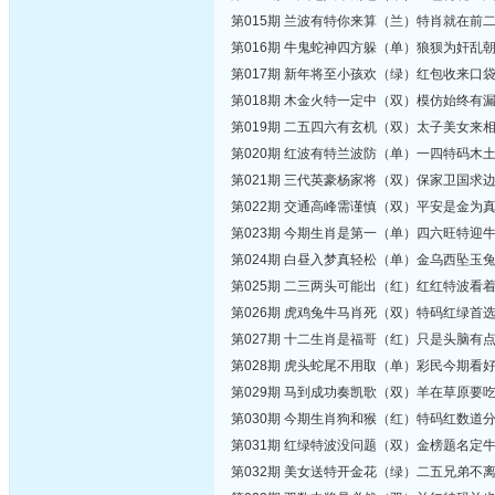
第015期 兰波有特你来算（兰）特肖就在前
第016期 牛鬼蛇神四方躲（单）狼狈为奸乱
第017期 新年将至小孩欢（绿）红包收来口
第018期 木金火特一定中（双）模仿始终有
第019期 二五四六有玄机（双）太子美女来
第020期 红波有特兰波防（单）一四特码木
第021期 三代英豪杨家将（双）保家卫国求
第022期 交通高峰需谨慎（双）平安是金为
第023期 今期生肖是第一（单）四六旺特迎
第024期 白昼入梦真轻松（单）金乌西坠玉
第025期 二三两头可能出（红）红红特波看
第026期 虎鸡兔牛马肖死（双）特码红绿首
第027期 十二生肖是福哥（红）只是头脑有
第028期 虎头蛇尾不用取（单）彩民今期看
第029期 马到成功奏凯歌（双）羊在草原要
第030期 今期生肖狗和猴（红）特码红数道
第031期 红绿特波没问题（双）金榜题名定
第032期 美女送特开金花（绿）二五兄弟不