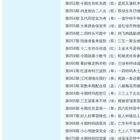
第052期 今期生肖旺东西（双）是双又逢旺
第053期 鸡龙相合二八出（双）双绿生肖仔
第054期 五代同堂实为奇（单）一波中特不
第055期 大将拼命保皇帝（绿）送红绿开狗
第056期 二四特头可能中（单）鸡飞狗跳勐
第057期 找做准备来提防（双）三五一家去
第058期 十二生肖任你选（红）土金水号是
第059期 今期就看小数号（红）蛇猪虎肖有
第060期 看好猴龙狗羊蛇（绿）兰绿有特绿
第061期 红波有特兰波防（单）一四特码木
第062期 江河湖海任我行（单）死路一条还
第063期 双数本期配合双（蓝）八棱梅花亮
第064期 今期特玛想想它（单）三三上下左
第065期 三五游客来不绝（绿）艰难登顶美
第066期 今期生肖是第一（单）四六旺特迎
第067期 好人好事雷锋也（单）前人种德后
第068期 今期特码猜双肖（双）亡羊补牢金
第069期 小心驾驶保安全（蓝）七上八下车
第070期 今期特码找管家（绿）绿蓝波定特