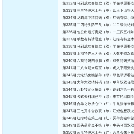
第332期 马到成功奏凯歌（双）羊在草原要
第333期 兰兰特波木土号（单）四王下山管
第334期 龙狗虎中猜特码（双）红码有特小
第335期 二四特头防三头（单）兰兰绿波绝
第336期 包公出巡打贵妃（单）一三四五相
第337期 单数有特请君查（单）红绿有特金
第338期 马到成功奏凯歌（双）羊在草原要
第339期 上期特连三为头（双）大数中特双
第340期 六畜特码四条腿（双）双数特码笑
第341期 二八今期来送宝（单）虎入平阳受
第342期 龙蛇鸡兔猴鼠羊（绿）绿色草源看
第343期 大单大双猜特码（绿）单单双双任
第344期 八卦转定火炼金（单）论到六合一
第345期 各式资料现已至（绿）季节轮回圆
第346期 合单之数放心中（红）牛兄猪弟来
第347期 三七开来合数双（单）江鲤也想跃
第348期 红绿特在第三期（红）买羊卖猪中
第349期 回头是岸金不换（单）牛头马面双
第350期 蓝蓝特波木土号（红）合单会来不