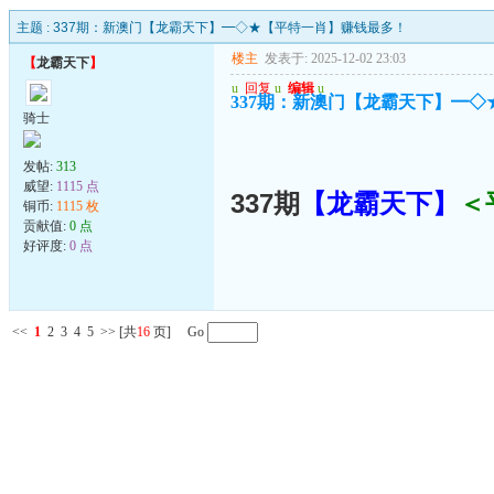
主题 :
337期：新澳门【龙霸天下】━◇★【平特一肖】赚钱最多！
楼主
发表于: 2025-12-02 23:03
【
龙霸天下
】
u
回复
u
编辑
u
337期：新澳门【龙霸天下】━
骑士
发帖:
313
威望:
1115 点
337期
【龙霸天下
】
＜
铜币:
1115 枚
贡献值:
0 点
好评度:
0 点
<<
1
2
3
4
5
>>
[共
16
页] Go