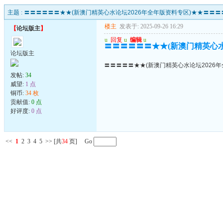
主题 :
〓〓〓〓〓〓★★(新澳门精英心水论坛2026年全年版资料专区)★★〓〓〓
楼主
发表于: 2025-09-26 16:29
【
论坛版主
】
u
回复
u
编辑
u
〓〓〓〓〓〓★★(新澳门精英心水
论坛版主
〓〓〓〓〓★★(新澳门精英心水论坛2026
发帖:
34
威望:
1 点
铜币:
34 枚
贡献值:
0 点
好评度:
0 点
<<
1
2
3
4
5
>>
[共
34
页] Go